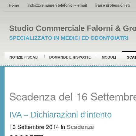
Home
Indirizzi e numeri telefonici – email
Irap e professionisti
Studio Commerciale Falorni & Gro
SPECIALIZZATO IN MEDICI ED ODONTOIATRI
NOTIZIE FISCALI
DOMANDE E RISPOSTE
MODULI
SCA
Scadenza del 16 Settembr
IVA – Dichiarazioni d’intento
16 Settembre 2014
in
Scadenze