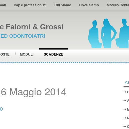
mail
Irap e professionisti
Chi Siamo
Dove siamo
Modulo Conta
 Falorni & Grossi
I ED ODONTOIATRI
POSTE
MODULI
SCADENZE
A
16 Maggio 2014
F
A
to
M
N
O