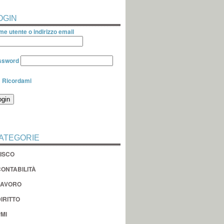
OGIN
e utente o indirizzo email
ssword
Ricordami
ATEGORIE
FISCO
CONTABILITÀ
LAVORO
IRITTO
MI