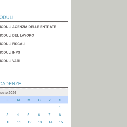
ODULI
MODULI AGENZIA DELLE ENTRATE
MODULI DEL LAVORO
ODULI FISCALI
MODULI INPS
MODULI VARI
CADENZE
osto 2026
L
M
M
G
V
S
1
3
4
5
6
7
8
10
11
12
13
14
15