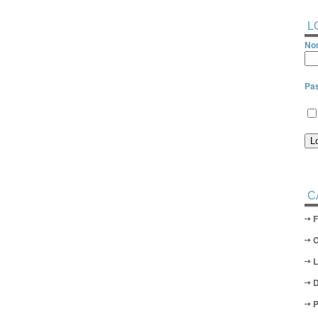
L
Nom
Pa
C
D
P