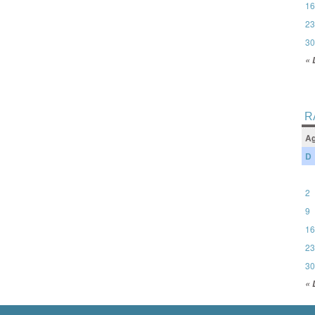
16
23
30
« 
R
Ag
D
2
9
16
23
30
« 