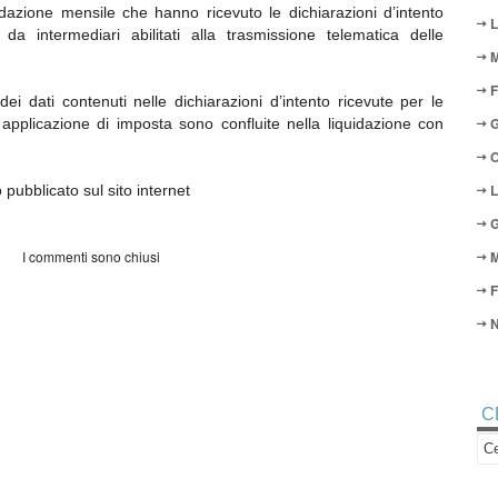
idazione mensile che hanno ricevuto le dichiarazioni d’intento
L
 da intermediari abilitati alla trasmissione telematica delle
M
F
i dati contenuti nelle dichiarazioni d’intento ricevute per le
G
 applicazione di imposta sono confluite nella liquidazione con
O
L
pubblicato sul sito internet
G
I commenti sono chiusi
M
F
N
C