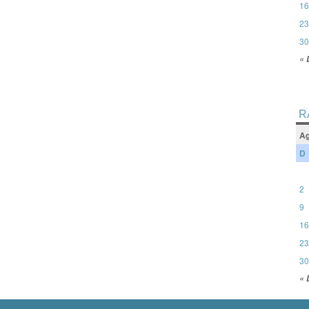
16
23
30
« 
R
Ag
D
2
9
16
23
30
« 