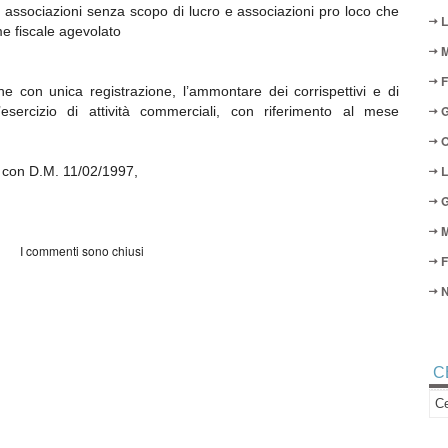
e, associazioni senza scopo di lucro e associazioni pro loco che
L
me fiscale agevolato
M
F
e con unica registrazione, l’ammontare dei corrispettivi e di
G
’esercizio di attività commerciali, con riferimento al mese
O
L
 con D.M. 11/02/1997,
G
M
I commenti sono chiusi
F
N
C