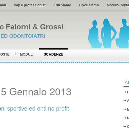
mail
Irap e professionisti
Chi Siamo
Dove siamo
Modulo Conta
 Falorni & Grossi
I ED ODONTOIATRI
POSTE
MODULI
SCADENZE
A
15 Gennaio 2013
F
A
ni sportive ed enti no profit
M
N
O