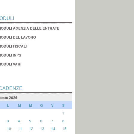
ODULI
MODULI AGENZIA DELLE ENTRATE
MODULI DEL LAVORO
ODULI FISCALI
MODULI INPS
MODULI VARI
CADENZE
osto 2026
L
M
M
G
V
S
1
3
4
5
6
7
8
10
11
12
13
14
15