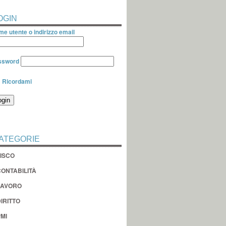
OGIN
e utente o indirizzo email
ssword
Ricordami
ATEGORIE
FISCO
CONTABILITÀ
LAVORO
IRITTO
MI