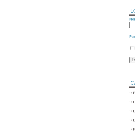
L
Nom
Pa
C
D
P