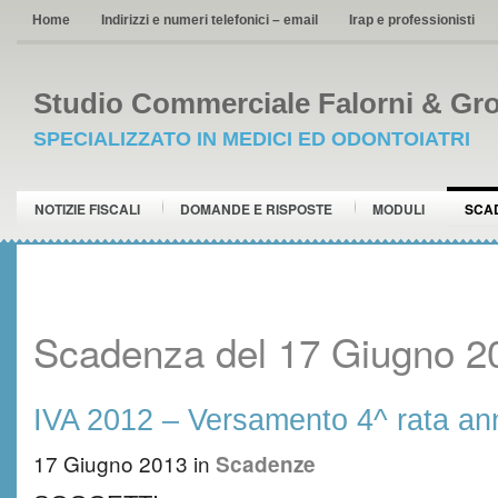
Home
Indirizzi e numeri telefonici – email
Irap e professionisti
Studio Commerciale Falorni & Gro
SPECIALIZZATO IN MEDICI ED ODONTOIATRI
NOTIZIE FISCALI
DOMANDE E RISPOSTE
MODULI
SCA
Scadenza del 17 Giugno 2
IVA 2012 – Versamento 4^ rata an
17 Giugno 2013
in
Scadenze