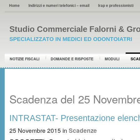
Home
Indirizzi e numeri telefonici – email
Irap e professionisti
Studio Commerciale Falorni & Gro
SPECIALIZZATO IN MEDICI ED ODONTOIATRI
NOTIZIE FISCALI
DOMANDE E RISPOSTE
MODULI
SCA
Scadenza del 25 Novembr
INTRASTAT- Presentazione elench
25 Novembre 2015
in
Scadenze