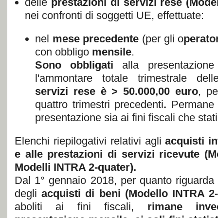
delle
prestazioni di servizi rese (Mode
nei confronti di soggetti UE, effettuate:
nel
mese precedente
(per gli o
perato
con obbligo
mensile
.
Sono obbligati
alla presentazione
l'ammontare totale trimestrale del
servizi rese è > 50.000,00 euro
, p
quattro trimestri precedenti
.
Permane q
presentazione sia ai fini fiscali che stati
Elenchi riepilogativi relativi agli
acquisti i
e alle prestazioni di servizi ricevute
(M
Modelli INTRA 2-quater).
Dal 1° gennaio 2018, per quanto riguarda gl
degli
acquisti di beni (Modello INTRA 2
aboliti ai fini fiscali,
rimane inve