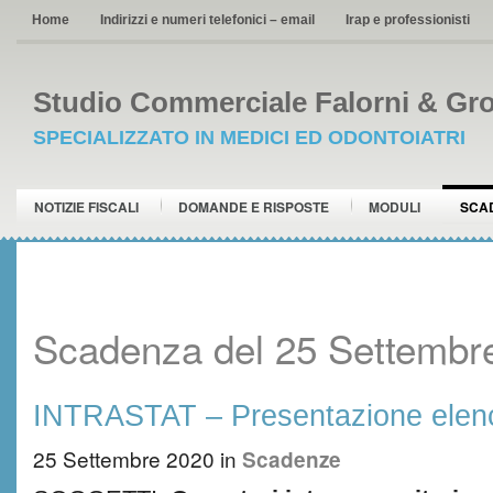
Home
Indirizzi e numeri telefonici – email
Irap e professionisti
Studio Commerciale Falorni & Gro
SPECIALIZZATO IN MEDICI ED ODONTOIATRI
NOTIZIE FISCALI
DOMANDE E RISPOSTE
MODULI
SCA
Scadenza del 25 Settembr
INTRASTAT – Presentazione elenc
25 Settembre 2020
in
Scadenze