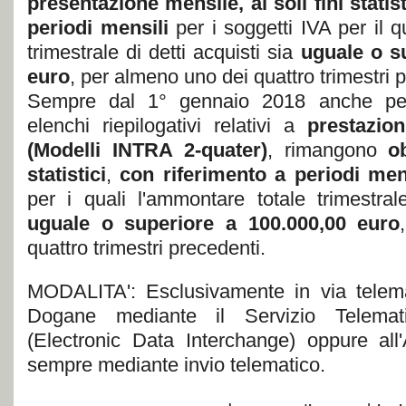
presentazione mensile, ai soli fini statist
periodi mensili
per i soggetti IVA per il q
trimestrale di detti acquisti sia
uguale o s
euro
, per almeno uno dei quattro trimestri 
Sempre dal 1° gennaio 2018 anche per
elenchi riepilogativi relativi a
prestazion
(Modelli INTRA 2-quater)
, rimangono
o
statistici
,
con riferimento a periodi men
per i quali l'ammontare totale trimestral
uguale o superiore a 100.000,00 euro
quattro trimestri precedenti.
MODALITA':
Esclusivamente in via telema
Dogane mediante il Servizio Telemat
(Electronic Data Interchange) oppure all
sempre mediante invio telematico.