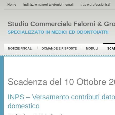
Home
Indirizzi e numeri telefonici – email
Irap e professionisti
Studio Commerciale Falorni & Gro
SPECIALIZZATO IN MEDICI ED ODONTOIATRI
NOTIZIE FISCALI
DOMANDE E RISPOSTE
MODULI
SCA
Scadenza del 10 Ottobre 
INPS – Versamento contributi dator
domestico