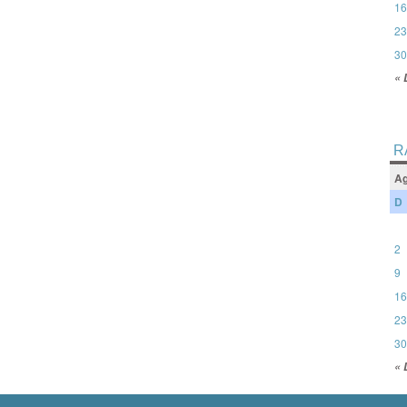
16
23
30
« 
R
Ag
D
2
9
16
23
30
« 