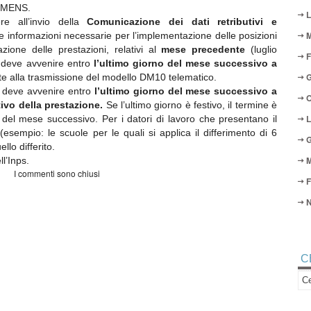
 EMENS.
L
 all’invio della
Comunicazione dei dati retributivi e
M
e informazioni necessarie per l’implementazione delle posizioni
azione delle prestazioni, relativi al
mese precedente
(luglio
F
io deve avvenire entro
l’ultimo giorno del mese successivo a
G
e alla trasmissione del modello DM10 telematico.
io deve avvenire entro
l’ultimo giorno del mese successivo a
O
ivo della prestazione.
Se l’ultimo giorno è festivo, il termine è
L
 del mese successivo. Per i datori di lavoro che presentano il
(esempio: le scuole per le quali si applica il differimento di 6
G
llo differito.
M
l’Inps.
I commenti sono chiusi
F
N
C