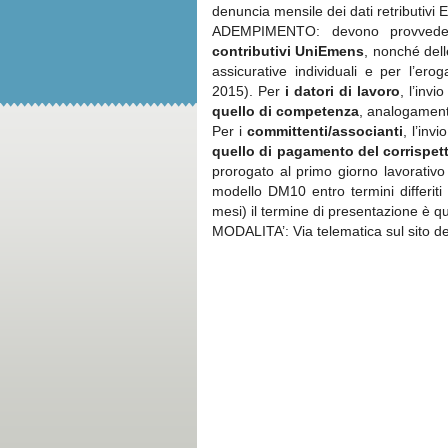
denuncia mensile dei dati retributivi
ADEMPIMENTO: devono provvedere
contributivi UniEmens
, nonché dell
assicurative individuali e per l’erog
2015). Per
i datori di lavoro
, l’inv
quello di competenza
, analogament
Per i
committenti/associanti
, l’inv
quello di pagamento del corrispett
prorogato al primo giorno lavorativo
modello DM10 entro termini differiti 
mesi) il termine di presentazione è que
MODALITA’: Via telematica sul sito del