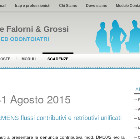
mail
Irap e professionisti
Chi Siamo
Dove siamo
Modulo Conta
 Falorni & Grossi
I ED ODONTOIATRI
POSTE
MODULI
SCADENZE
A
31 Agosto 2015
F
A
S flussi contributivi e retributivi unificati
M
N
O
nuti a presentare la denuncia contributiva mod. DM10/2 e/o la