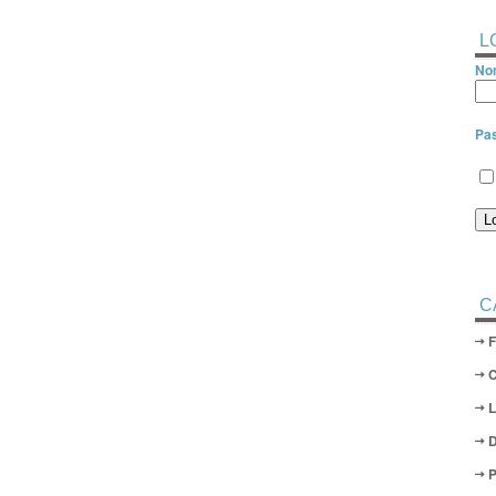
L
Nom
Pa
C
D
P