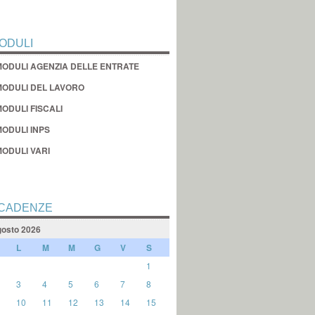
ODULI
MODULI AGENZIA DELLE ENTRATE
MODULI DEL LAVORO
ODULI FISCALI
MODULI INPS
MODULI VARI
CADENZE
osto 2026
L
M
M
G
V
S
1
3
4
5
6
7
8
10
11
12
13
14
15