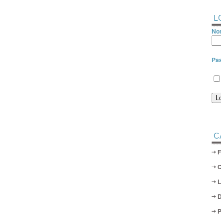
L
Nom
Pa
C
D
P