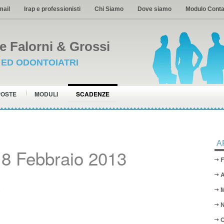
mail
Irap e professionisti
Chi Siamo
Dove siamo
Modulo Conta
 Falorni & Grossi
I ED ODONTOIATRI
POSTE
MODULI
SCADENZE
A
18 Febbraio 2013
F
A
M
N
O