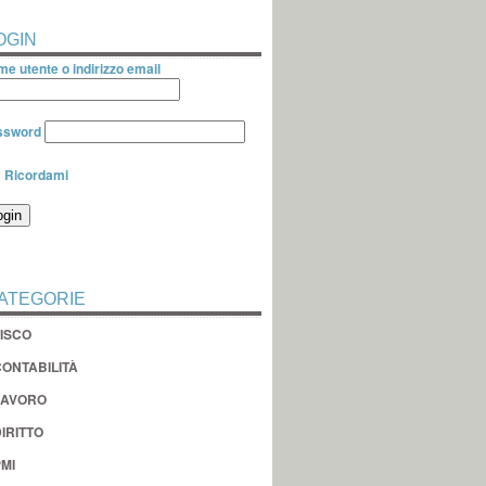
OGIN
e utente o indirizzo email
ssword
Ricordami
ATEGORIE
FISCO
CONTABILITÀ
LAVORO
IRITTO
MI