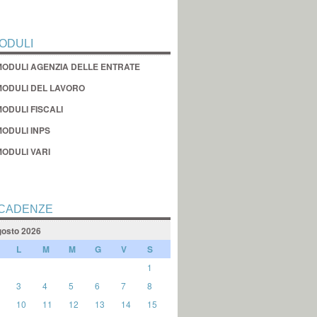
ODULI
MODULI AGENZIA DELLE ENTRATE
MODULI DEL LAVORO
ODULI FISCALI
MODULI INPS
MODULI VARI
CADENZE
osto 2026
L
M
M
G
V
S
1
3
4
5
6
7
8
10
11
12
13
14
15