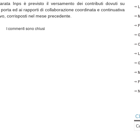
arata Inps è previsto il versamento dei contributi dovuti su
L
 porta ed ai rapporti di collaborazione coordinata e continuativa
M
tivo, corrisposti nel mese precedente.
F
I commenti sono chiusi
G
O
L
G
M
F
N
C