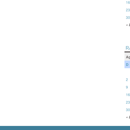
16
23
30
« 
R
Ag
D
2
9
16
23
30
« 