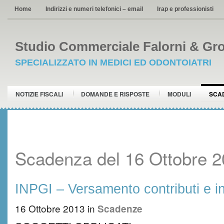
Home
Indirizzi e numeri telefonici – email
Irap e professionisti
Studio Commerciale Falorni & Gro
SPECIALIZZATO IN MEDICI ED ODONTOIATRI
NOTIZIE FISCALI
DOMANDE E RISPOSTE
MODULI
SCA
Scadenza del 16 Ottobre 
INPGI – Versamento contributi e i
16 Ottobre 2013
in
Scadenze