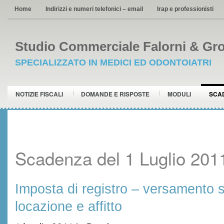
Home
Indirizzi e numeri telefonici – email
Irap e professionisti
Studio Commerciale Falorni & Gro
SPECIALIZZATO IN MEDICI ED ODONTOIATRI
NOTIZIE FISCALI
DOMANDE E RISPOSTE
MODULI
SCA
Scadenza del 1 Luglio 201
Imposta di registro – versamento s
locazione e affitto