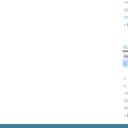
16
23
30
« 
R
Ag
D
2
9
16
23
30
« 