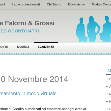
mail
Irap e professionisti
Chi Siamo
Dove siamo
Modulo Conta
 Falorni & Grossi
I ED ODONTOIATRI
POSTE
MODULI
SCADENZE
A
10 Novembre 2014
F
A
amento in modo virtuale
M
N
O
ti di Credito autorizzati ad emettere assegni circolari