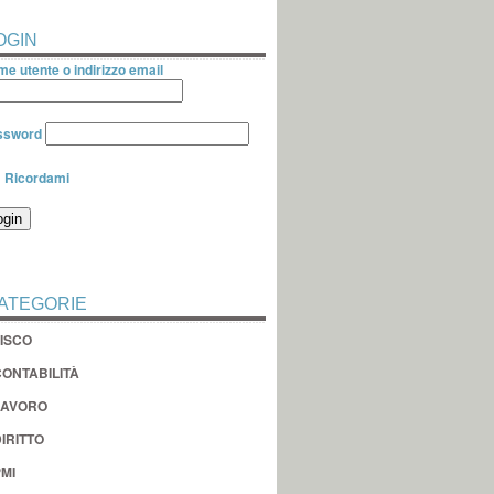
OGIN
e utente o indirizzo email
ssword
Ricordami
ATEGORIE
FISCO
CONTABILITÀ
LAVORO
IRITTO
MI