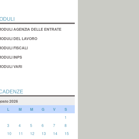
ODULI
MODULI AGENZIA DELLE ENTRATE
MODULI DEL LAVORO
ODULI FISCALI
MODULI INPS
MODULI VARI
CADENZE
osto 2026
L
M
M
G
V
S
1
3
4
5
6
7
8
10
11
12
13
14
15