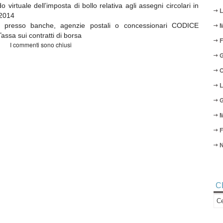
uale dell’imposta di bollo relativa agli assegni circolari in
L
 2014
M
 presso banche, agenzie postali o concessionari CODICE
ssa sui contratti di borsa
F
I commenti sono chiusi
G
O
L
G
M
F
N
C