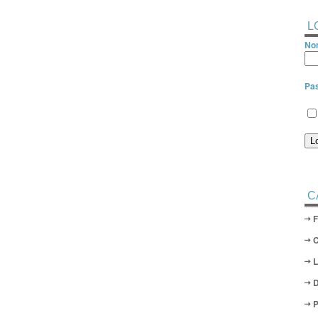
L
Nom
Pa
C
D
P