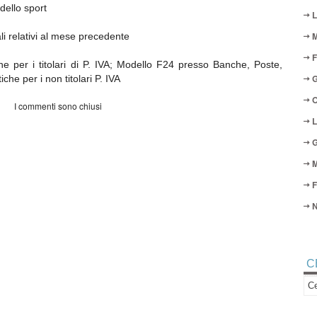
dello sport
L
M
li relativi al mese precedente
F
e per i titolari di P. IVA; Modello F24 presso Banche, Poste,
G
he per i non titolari P. IVA
O
I commenti sono chiusi
L
G
M
F
N
C