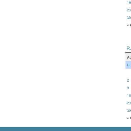
16
23
30
« 
R
Ag
D
2
9
16
23
30
« 