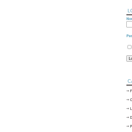
L
Nom
Pa
C
D
P