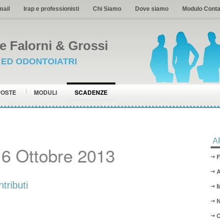
mail
Irap e professionisti
Chi Siamo
Dove siamo
Modulo Conta
 Falorni & Grossi
I ED ODONTOIATRI
POSTE
MODULI
SCADENZE
A
6 Ottobre 2013
F
A
ributi
M
N
O