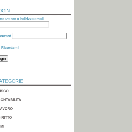
OGIN
e utente o indirizzo email
ssword
Ricordami
ATEGORIE
FISCO
CONTABILITÀ
LAVORO
IRITTO
MI