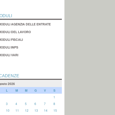
ODULI
MODULI AGENZIA DELLE ENTRATE
MODULI DEL LAVORO
ODULI FISCALI
MODULI INPS
MODULI VARI
CADENZE
osto 2026
L
M
M
G
V
S
1
3
4
5
6
7
8
10
11
12
13
14
15