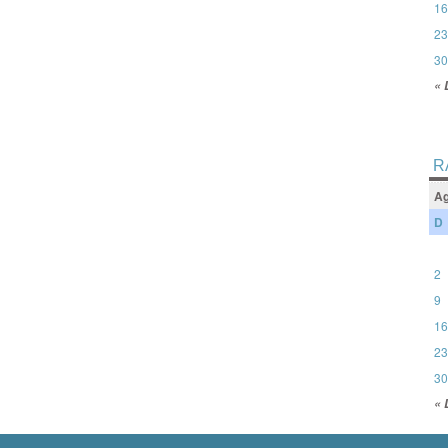
16
23
30
« 
R
Ag
D
2
9
16
23
30
« 