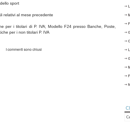
dello sport
L
M
li relativi al mese precedente
F
e per i titolari di P. IVA; Modello F24 presso Banche, Poste,
G
he per i non titolari P. IVA
O
I commenti sono chiusi
L
G
M
F
N
C