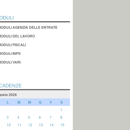
ODULI
MODULI AGENZIA DELLE ENTRATE
MODULI DEL LAVORO
ODULI FISCALI
MODULI INPS
MODULI VARI
CADENZE
osto 2026
L
M
M
G
V
S
1
3
4
5
6
7
8
10
11
12
13
14
15