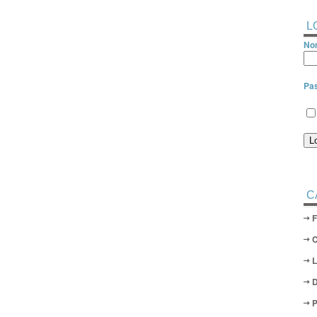
L
Nom
Pa
C
D
P