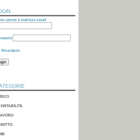
OGIN
e utente o indirizzo email
ssword
Ricordami
ATEGORIE
FISCO
CONTABILITÀ
LAVORO
IRITTO
MI