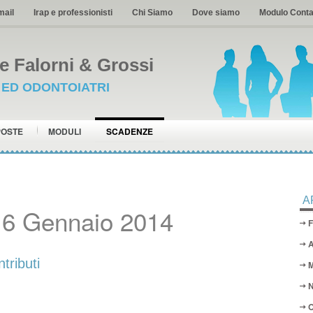
mail
Irap e professionisti
Chi Siamo
Dove siamo
Modulo Conta
 Falorni & Grossi
I ED ODONTOIATRI
POSTE
MODULI
SCADENZE
A
16 Gennaio 2014
F
A
ributi
M
N
O