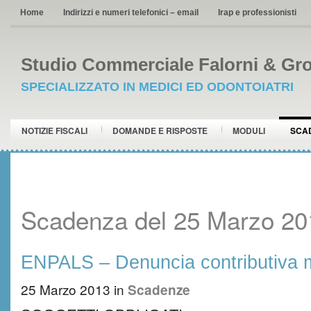
Home
Indirizzi e numeri telefonici – email
Irap e professionisti
Studio Commerciale Falorni & Gro
SPECIALIZZATO IN MEDICI ED ODONTOIATRI
NOTIZIE FISCALI
DOMANDE E RISPOSTE
MODULI
SCA
Scadenza del 25 Marzo 20
ENPALS – Denuncia contributiva m
25 Marzo 2013
in
Scadenze