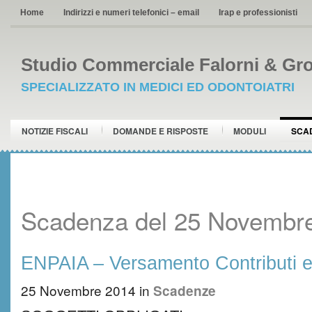
Home
Indirizzi e numeri telefonici – email
Irap e professionisti
Studio Commerciale Falorni & Gro
SPECIALIZZATO IN MEDICI ED ODONTOIATRI
NOTIZIE FISCALI
DOMANDE E RISPOSTE
MODULI
SCA
Scadenza del 25 Novembr
ENPAIA – Versamento Contributi e
25 Novembre 2014
in
Scadenze