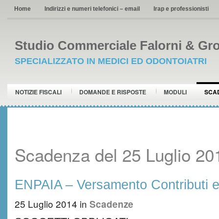
Home
Indirizzi e numeri telefonici – email
Irap e professionisti
Studio Commerciale Falorni & Gro
SPECIALIZZATO IN MEDICI ED ODONTOIATRI
NOTIZIE FISCALI
DOMANDE E RISPOSTE
MODULI
SCA
Scadenza del 25 Luglio 20
ENPAIA – Versamento Contributi e
25 Luglio 2014
in
Scadenze