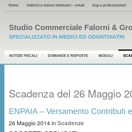
Home
Indirizzi e numeri telefonici – email
Irap e professionisti
Studio Commerciale Falorni & Gro
SPECIALIZZATO IN MEDICI ED ODONTOIATRI
NOTIZIE FISCALI
DOMANDE E RISPOSTE
MODULI
SCA
Scadenza del 26 Maggio 2
ENPAIA – Versamento Contributi e
26 Maggio 2014
in
Scadenze