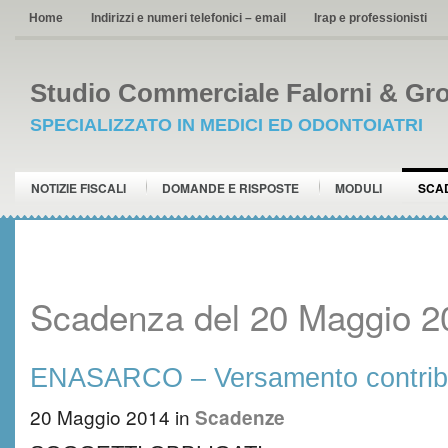
Home
Indirizzi e numeri telefonici – email
Irap e professionisti
Studio Commerciale Falorni & Gro
SPECIALIZZATO IN MEDICI ED ODONTOIATRI
NOTIZIE FISCALI
DOMANDE E RISPOSTE
MODULI
SCA
Scadenza del 20 Maggio 2
ENASARCO – Versamento contrib
20 Maggio 2014
in
Scadenze