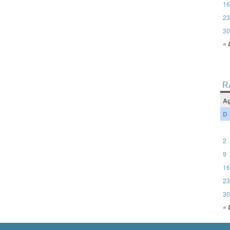
16
23
30
« 
R
Ag
D
2
9
16
23
30
« 