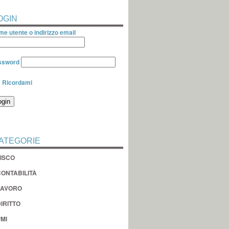
OGIN
e utente o indirizzo email
ssword
Ricordami
ATEGORIE
FISCO
CONTABILITÀ
LAVORO
IRITTO
MI