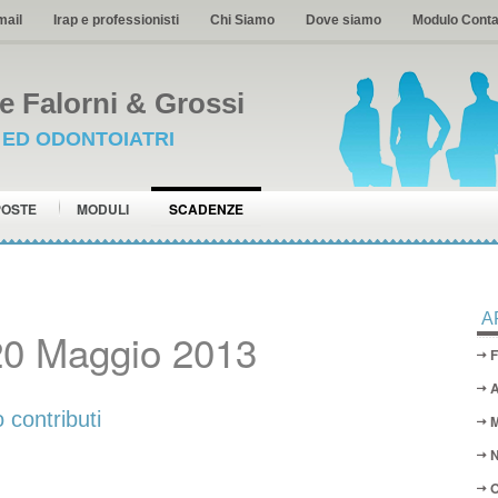
mail
Irap e professionisti
Chi Siamo
Dove siamo
Modulo Conta
 Falorni & Grossi
I ED ODONTOIATRI
POSTE
MODULI
SCADENZE
A
20 Maggio 2013
F
A
ontributi
M
N
O