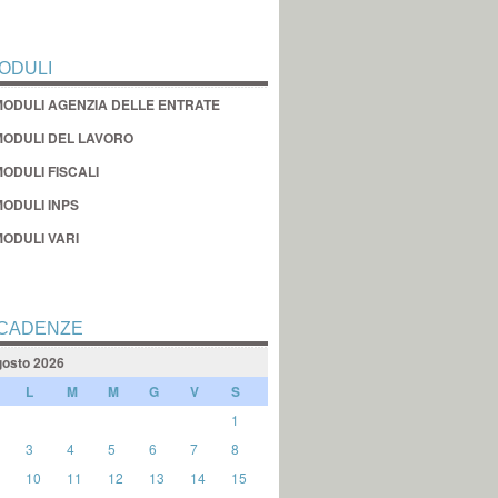
ODULI
MODULI AGENZIA DELLE ENTRATE
MODULI DEL LAVORO
ODULI FISCALI
MODULI INPS
MODULI VARI
CADENZE
osto 2026
L
M
M
G
V
S
1
3
4
5
6
7
8
10
11
12
13
14
15