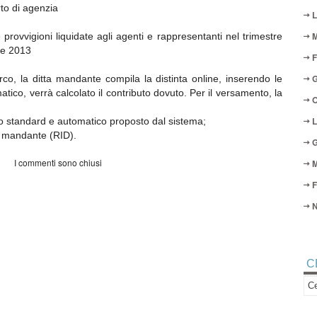
rto di agenzia
L
M
e provvigioni liquidate agli agenti e rappresentanti nel trimestre
tre 2013
F
G
rco, la ditta mandante compila la distinta online, inserendo le
atico, verrà calcolato il contributo dovuto. Per il versamento, la
O
L
o standard e automatico proposto dal sistema;
a mandante (RID).
G
I commenti sono chiusi
M
F
N
C