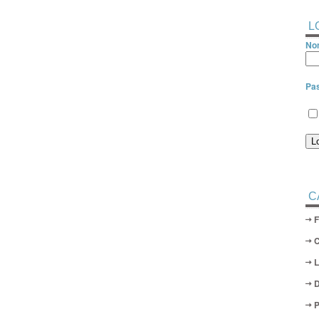
L
Nom
Pa
C
D
P