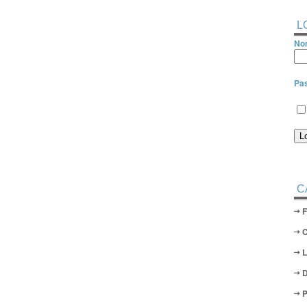
L
Nom
Pa
C
D
P