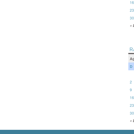
16
23
30
« 
R
Ag
D
2
9
16
23
30
« 