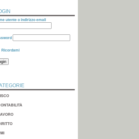
OGIN
e utente o indirizzo email
ssword
Ricordami
ATEGORIE
FISCO
CONTABILITÀ
LAVORO
IRITTO
MI