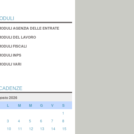
ODULI
MODULI AGENZIA DELLE ENTRATE
MODULI DEL LAVORO
ODULI FISCALI
MODULI INPS
MODULI VARI
CADENZE
osto 2026
L
M
M
G
V
S
1
3
4
5
6
7
8
10
11
12
13
14
15