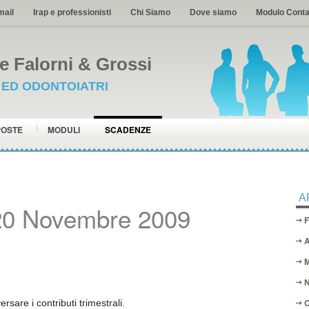
mail
Irap e professionisti
Chi Siamo
Dove siamo
Modulo Conta
 Falorni & Grossi
I ED ODONTOIATRI
POSTE
MODULI
SCADENZE
A
20 Novembre 2009
F
A
M
N
O
sare i contributi trimestrali.