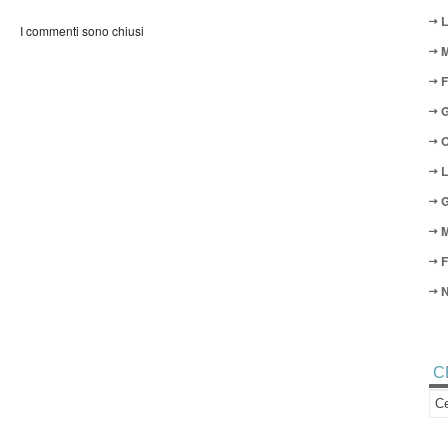
L
I commenti sono chiusi
M
F
G
O
L
G
M
F
N
C