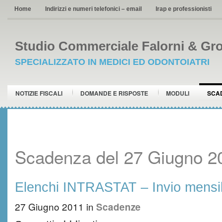
Home
Indirizzi e numeri telefonici – email
Irap e professionisti
Studio Commerciale Falorni & Gro
SPECIALIZZATO IN MEDICI ED ODONTOIATRI
NOTIZIE FISCALI
DOMANDE E RISPOSTE
MODULI
SCA
Scadenza del 27 Giugno 2
Elenchi INTRASTAT – Invio mensi
27 Giugno 2011
in
Scadenze