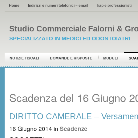
Home
Indirizzi e numeri telefonici – email
Irap e professionisti
Studio Commerciale Falorni & Gro
SPECIALIZZATO IN MEDICI ED ODONTOIATRI
NOTIZIE FISCALI
DOMANDE E RISPOSTE
MODULI
SCA
Scadenza del 16 Giugno 2
DIRITTO CAMERALE – Versament
16 Giugno 2014
in
Scadenze