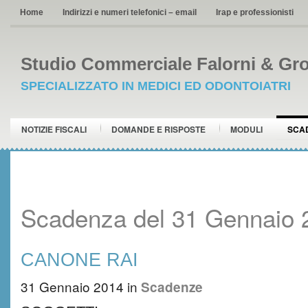
Home
Indirizzi e numeri telefonici – email
Irap e professionisti
Studio Commerciale Falorni & Gro
SPECIALIZZATO IN MEDICI ED ODONTOIATRI
NOTIZIE FISCALI
DOMANDE E RISPOSTE
MODULI
SCA
Scadenza del 31 Gennaio 
CANONE RAI
31 Gennaio 2014
in
Scadenze