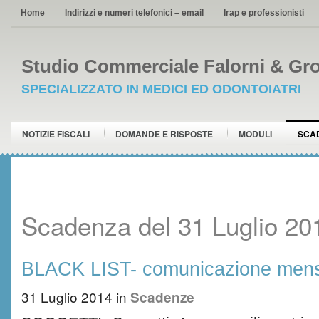
Home
Indirizzi e numeri telefonici – email
Irap e professionisti
Studio Commerciale Falorni & Gro
SPECIALIZZATO IN MEDICI ED ODONTOIATRI
NOTIZIE FISCALI
DOMANDE E RISPOSTE
MODULI
SCA
Scadenza del 31 Luglio 20
BLACK LIST- comunicazione mensil
31 Luglio 2014
in
Scadenze