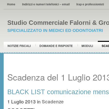
Home
Indirizzi e numeri telefonici – email
Irap e professionisti
Studio Commerciale Falorni & Gro
SPECIALIZZATO IN MEDICI ED ODONTOIATRI
NOTIZIE FISCALI
DOMANDE E RISPOSTE
MODULI
SCA
Scadenza del 1 Luglio 201
BLACK LIST comunicazione mensi
1 Luglio 2013
in
Scadenze