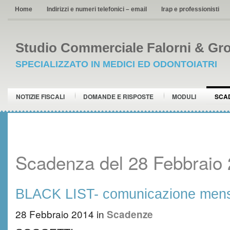
Home
Indirizzi e numeri telefonici – email
Irap e professionisti
Studio Commerciale Falorni & Gro
SPECIALIZZATO IN MEDICI ED ODONTOIATRI
NOTIZIE FISCALI
DOMANDE E RISPOSTE
MODULI
SCA
Scadenza del 28 Febbraio
BLACK LIST- comunicazione mens
28 Febbraio 2014
in
Scadenze