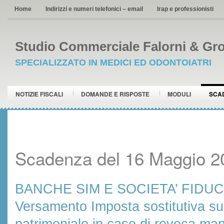
Home
Indirizzi e numeri telefonici – email
Irap e professionisti
Studio Commerciale Falorni & Gro
SPECIALIZZATO IN MEDICI ED ODONTOIATRI
NOTIZIE FISCALI
DOMANDE E RISPOSTE
MODULI
SCA
Scadenza del 16 Maggio 2
BANCHE SIM E SOCIETA’ FIDUC
Versamento Imposta sostitutiva su
patrimoniale in caso di revoca ma