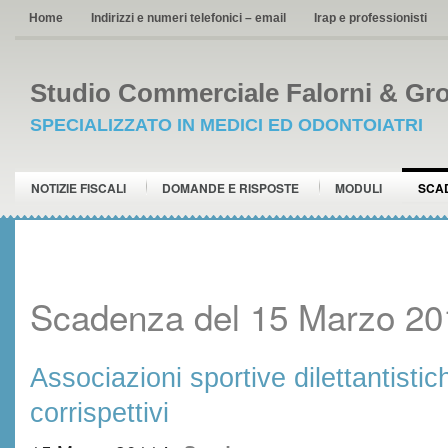
Home
Indirizzi e numeri telefonici – email
Irap e professionisti
Studio Commerciale Falorni & Gro
SPECIALIZZATO IN MEDICI ED ODONTOIATRI
NOTIZIE FISCALI
DOMANDE E RISPOSTE
MODULI
SCA
Scadenza del 15 Marzo 20
Associazioni sportive dilettantistic
corrispettivi