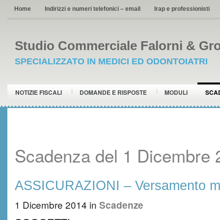
Home
Indirizzi e numeri telefonici – email
Irap e professionisti
Studio Commerciale Falorni & Gro
SPECIALIZZATO IN MEDICI ED ODONTOIATRI
NOTIZIE FISCALI
DOMANDE E RISPOSTE
MODULI
SCA
Scadenza del 1 Dicembre 
ASSICURAZIONI – Versamento me
1 Dicembre 2014
in
Scadenze