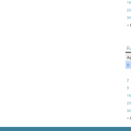
16
23
30
« 
R
Ag
D
2
9
16
23
30
« 