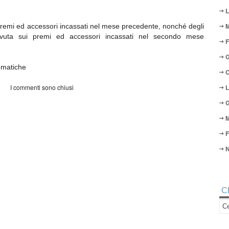
L
M
remi ed accessori incassati nel mese precedente, nonché degli
ovuta sui premi ed accessori incassati nel secondo mese
F
G
ematiche
O
I commenti sono chiusi
L
G
M
F
N
C