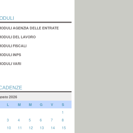
ODULI
MODULI AGENZIA DELLE ENTRATE
MODULI DEL LAVORO
ODULI FISCALI
MODULI INPS
MODULI VARI
CADENZE
osto 2026
L
M
M
G
V
S
1
3
4
5
6
7
8
10
11
12
13
14
15