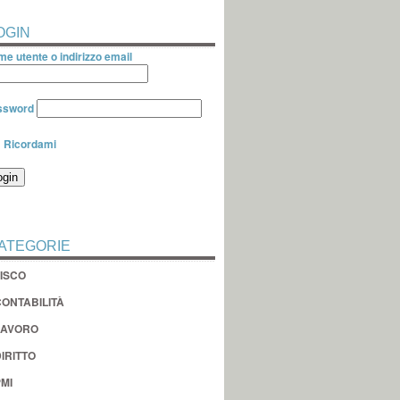
OGIN
e utente o indirizzo email
ssword
Ricordami
ATEGORIE
FISCO
CONTABILITÀ
LAVORO
IRITTO
MI