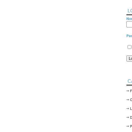
L
Nom
Pa
C
D
P