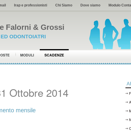
mail
Irap e professionisti
Chi Siamo
Dove siamo
Modulo Conta
 Falorni & Grossi
I ED ODONTOIATRI
POSTE
MODULI
SCADENZE
A
1 Ottobre 2014
F
A
ento mensile
M
N
O