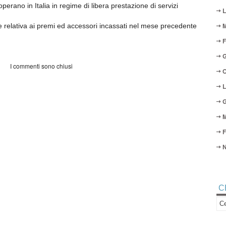
erano in Italia in regime di libera prestazione di servizi
L
M
 relativa ai premi ed accessori incassati nel mese precedente
F
G
I commenti sono chiusi
O
L
G
M
F
N
C