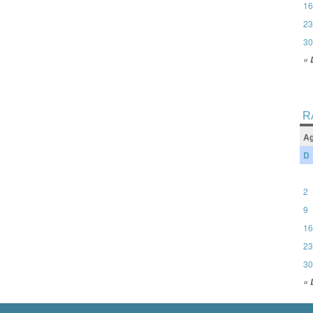
16
23
30
« 
R
Ag
D
2
9
16
23
30
« 