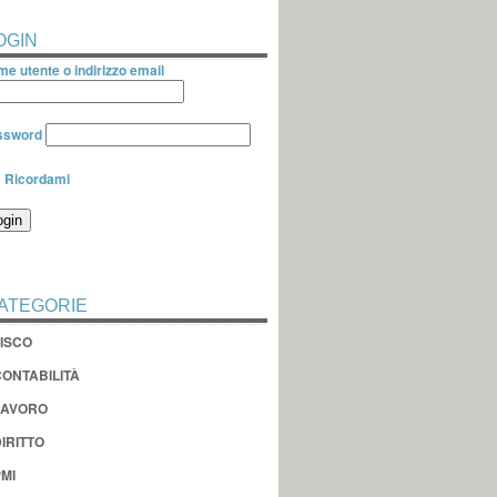
OGIN
e utente o indirizzo email
ssword
Ricordami
ATEGORIE
FISCO
CONTABILITÀ
LAVORO
IRITTO
MI