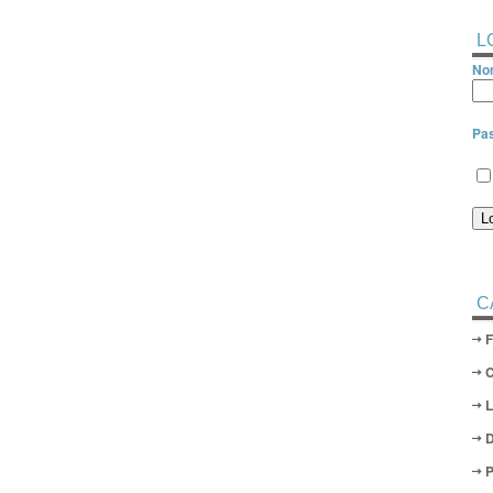
L
Nom
Pa
C
D
P