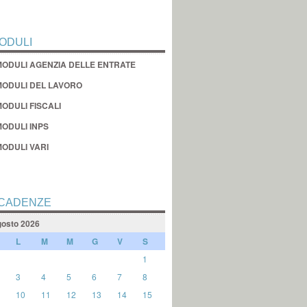
ODULI
MODULI AGENZIA DELLE ENTRATE
MODULI DEL LAVORO
ODULI FISCALI
MODULI INPS
MODULI VARI
CADENZE
osto 2026
L
M
M
G
V
S
1
3
4
5
6
7
8
10
11
12
13
14
15