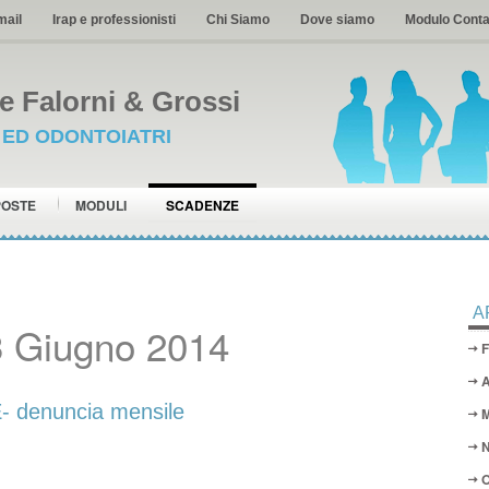
mail
Irap e professionisti
Chi Siamo
Dove siamo
Modulo Conta
 Falorni & Grossi
I ED ODONTOIATRI
POSTE
MODULI
SCADENZE
A
3 Giugno 2014
F
A
denuncia mensile
M
N
O