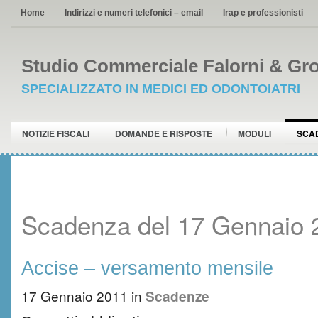
Home
Indirizzi e numeri telefonici – email
Irap e professionisti
Studio Commerciale Falorni & Gro
SPECIALIZZATO IN MEDICI ED ODONTOIATRI
NOTIZIE FISCALI
DOMANDE E RISPOSTE
MODULI
SCA
Scadenza del 17 Gennaio 
Accise – versamento mensile
17 Gennaio 2011
in
Scadenze