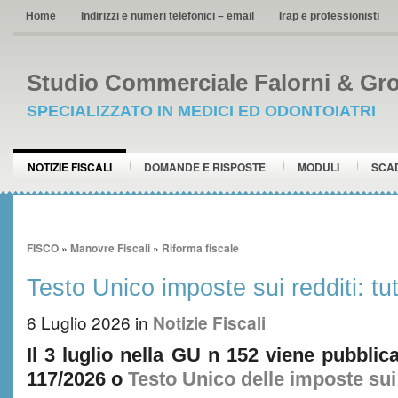
Home
Indirizzi e numeri telefonici – email
Irap e professionisti
Studio Commerciale Falorni & Gro
SPECIALIZZATO IN MEDICI ED ODONTOIATRI
NOTIZIE FISCALI
DOMANDE E RISPOSTE
MODULI
SCA
FISCO
»
Manovre Fiscali
»
Riforma fiscale
Testo Unico imposte sui redditi: tu
6 Luglio 2026
in
Notizie Fiscali
Il 3 luglio nella GU n 152 viene pubblica
117/2026 o
Testo Unico delle imposte sui 