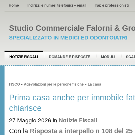
Home
Indirizzi e numeri telefonici – email
Irap e professionisti
Studio Commerciale Falorni & Gro
SPECIALIZZATO IN MEDICI ED ODONTOIATRI
NOTIZIE FISCALI
DOMANDE E RISPOSTE
MODULI
SCA
FISCO
»
Agevolazioni per le persone fisiche
»
La casa
Prima casa anche per immobile fat
chiarisce
27 Maggio 2026
in
Notizie Fiscali
Con la
Risposta a interpello n 108 del 2