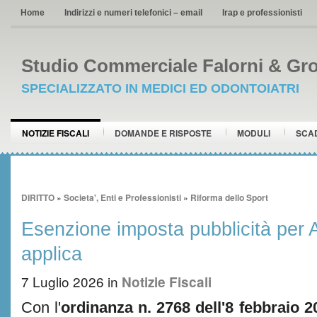
Home
Indirizzi e numeri telefonici – email
Irap e professionisti
Studio Commerciale Falorni & Gro
SPECIALIZZATO IN MEDICI ED ODONTOIATRI
NOTIZIE FISCALI
DOMANDE E RISPOSTE
MODULI
SCA
DIRITTO
»
Societa', Enti e Professionisti
»
Riforma dello Sport
Esenzione imposta pubblicità per
applica
7 Luglio 2026
in
Notizie Fiscali
Con l'
ordinanza n. 2768 dell'8 febbraio 2