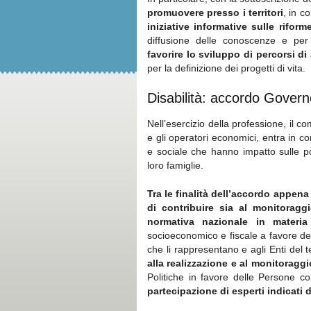
promuovere presso i territori
, in c
iniziative informative sulle rifor
diffusione delle conoscenze e per 
favorire lo sviluppo di percorsi d
per la definizione dei progetti di vita.
Disabilità: accordo Gover
Nell’esercizio della professione, il co
e gli operatori economici, entra in 
e sociale che hanno impatto sulle po
loro famiglie.
Tra le finalità dell’accordo appen
di
contribuire sia al monitoraggi
normativa nazionale in materia
socioeconomico e fiscale a favore dell
che li rappresentano e agli Enti del 
alla realizzazione e al monitoragg
Politiche in favore delle Persone co
partecipazione di esperti indicati