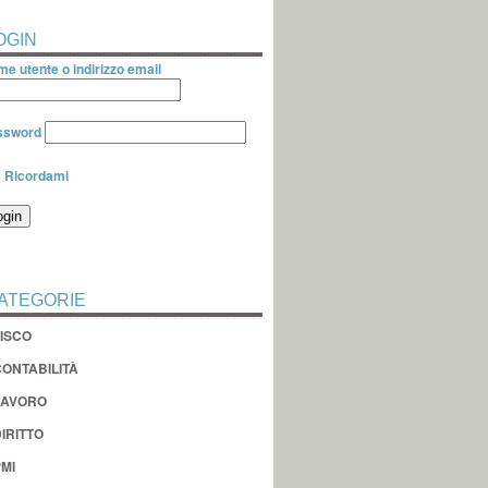
OGIN
e utente o indirizzo email
ssword
Ricordami
ATEGORIE
FISCO
CONTABILITÀ
LAVORO
IRITTO
MI