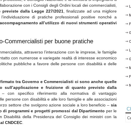
ollaborazione con i Consigli degli Ordini locali dei commercialisti,
L
me previste dalla Legge 227/2021
, finalizzate ad una migliore
M
l’individuazione di pratiche professionali positive nonché a
i accompagnamento all’utilizzo di nuovi strumenti operativi
F
G
no-Commercialisti per buone pratiche
O
L
mmercialista, attraverso l’interazione con le imprese, le famiglie
contatto con numerose e variegate realtà di interesse economico
G
litiche pubbliche a favore delle persone con disabilità e delle
M
F
a firmato tra Governo e Commercialisti ci sono anche quelle
N
o sull’applicazione e fruizione di quanto previsto dalla
– con specifico riferimento alla normativa di vantaggio
e persone con disabilità e alle loro famiglie e alle associazioni
terzo settore che svolgono azione sociale a loro beneficio –
sia
C
io di programmi e progetti promossi dal Dipartimento
per le
n Disabilità della Presidenza del Consiglio dei ministri con la
 dal CNDCEC
.