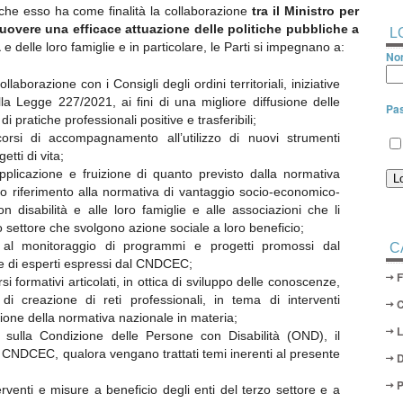
 che esso ha come finalità la collaborazione
tra il Ministro per
uovere una efficace attuazione delle politiche pubbliche a
L
à
e delle loro famiglie e in particolare, le Parti si impegnano a:
Nom
llaborazione con i Consigli degli ordini territoriali, iniziative
lla Legge 227/2021, ai fini di una migliore diffusione delle
Pa
 pratiche professionali positive e trasferibili;
orsi di accompagnamento all’utilizzo di nuovi strumenti
etti di vita;
applicazione e fruizione di quanto previsto dalla normativa
co riferimento alla normativa di vantaggio socio-economico-
n disabilità e alle loro famiglie e alle associazioni che li
o settore che svolgono azione sociale a loro beneficio;
 e al monitoraggio di programmi e progetti promossi dal
C
e di esperti espressi dal CNDCEC;
 formativi articolati, in ottica di sviluppo delle conoscenze,
i creazione di reti professionali, in tema di interventi
cazione della normativa nazionale in materia;
le sulla Condizione delle Persone con Disabilità (OND), il
el CNDCEC, qualora vengano trattati temi inerenti al presente
D
P
rventi e misure a beneficio degli enti del terzo settore e a