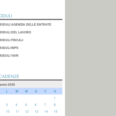
ODULI
MODULI AGENZIA DELLE ENTRATE
MODULI DEL LAVORO
ODULI FISCALI
MODULI INPS
MODULI VARI
CADENZE
osto 2026
L
M
M
G
V
S
1
3
4
5
6
7
8
10
11
12
13
14
15