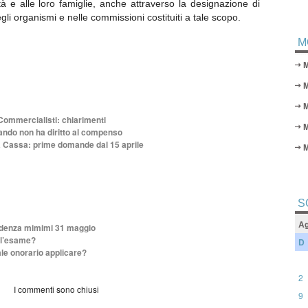
tà e alle loro famiglie, anche attraverso la designazione di
egli organismi e nelle commissioni costituiti a tale scopo.
M
M
Commercialisti: chiarimenti
uando non ha diritto al compenso
a Cassa: prime domande dal 15 aprile
S
Ag
cadenza mimimi 31 maggio
 l’esame?
D
le onorario applicare?
2
I commenti sono chiusi
9