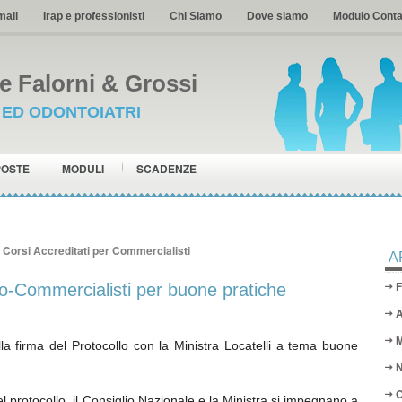
mail
Irap e professionisti
Chi Siamo
Dove siamo
Modulo Conta
 Falorni & Grossi
I ED ODONTOIATRI
POSTE
MODULI
SCADENZE
»
Corsi Accreditati per Commercialisti
A
F
no-Commercialisti per buone pratiche
A
M
a firma del Protocollo con la Ministra Locatelli a tema buone
N
O
el protocollo, il Consiglio Nazionale e la Ministra si impegnano a