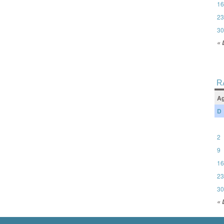
16
23
30
« 
R
Ag
D
2
9
16
23
30
« 