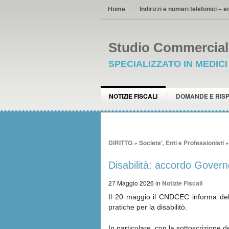
Home
Indirizzi e numeri telefonici – e
Studio Commerciale
SPECIALIZZATO IN MEDIC
NOTIZIE FISCALI
DOMANDE E RIS
DIRITTO
»
Societa', Enti e Professionisti
Disabilità: accordo Gover
27 Maggio 2026
in
Notizie Fiscali
Il 20 maggio il CNDCEC informa dell
pratiche per la disabilitò.
In particolare, con la sottoscrizione d