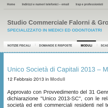
Home
Indirizzi e numeri telefonici – email
Irap e professionisti
Studio Commerciale Falorni & Gro
SPECIALIZZATO IN MEDICI ED ODONTOIATRI
NOTIZIE FISCALI
DOMANDE E RISPOSTE
MODULI
SCA
Unico Società di Capitali 2013 – Mo
12 Febbraio 2013
in
Moduli
Approvato con Provvedimento del 31 Genna
dichiarazione "Unico 2013-SC", con le rela
società ed enti commerciali residenti nel te