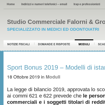
Home
Indirizzi e numeri telefonici – email
Irap e professionisti
Studio Commerciale Falorni & Gro
SPECIALIZZATO IN MEDICI ED ODONTOIATRI
NOTIZIE FISCALI
DOMANDE E RISPOSTE
MODULI
SCA
Sport Bonus 2019 – Modelli di ist
18 Ottobre 2019
in
Moduli
La legge di bilancio 2019, approvata lo sc
ai commi 621 e 622 prevede che
le persone
commerciali e i soggetti titolari di red