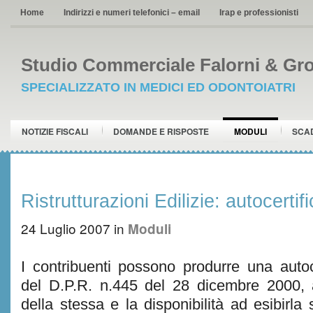
Home
Indirizzi e numeri telefonici – email
Irap e professionisti
Studio Commerciale Falorni & Gro
SPECIALIZZATO IN MEDICI ED ODONTOIATRI
NOTIZIE FISCALI
DOMANDE E RISPOSTE
MODULI
SCA
Ristrutturazioni Edilizie: autocerti
24 Luglio 2007
in
Moduli
I contribuenti possono produrre una autoce
del D.P.R. n.445 del 28 dicembre 2000, a
della stessa e la disponibilità ad esibirla s