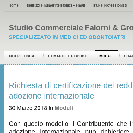
Home
Indirizzi e numeri telefonici – email
Irap e professionisti
Studio Commerciale Falorni & Gro
SPECIALIZZATO IN MEDICI ED ODONTOIATRI
NOTIZIE FISCALI
DOMANDE E RISPOSTE
MODULI
SCA
Richiesta di certificazione del redd
adozione internazionale
30 Marzo 2018
in
Moduli
Con questo modello il Contribuente che i
adozione internazionale può richiedere 