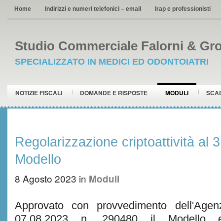
Home
Indirizzi e numeri telefonici – email
Irap e professionisti
Studio Commerciale Falorni & Gro
SPECIALIZZATO IN MEDICI ED ODONTOIATRI
NOTIZIE FISCALI
DOMANDE E RISPOSTE
MODULI
SCA
Regolarizzazione criptoattività al 
Modello
8 Agosto 2023
in
Moduli
Approvato con provvedimento dell'Agenz
07.08.2023 n. 290480 il Modello e