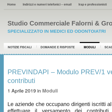
Home
Indirizzi e numeri telefonici – email
Irap e professionisti
Studio Commerciale Falorni & Gro
SPECIALIZZATO IN MEDICI ED ODONTOIATRI
NOTIZIE FISCALI
DOMANDE E RISPOSTE
MODULI
SCA
PREVINDAPI – Modulo PREV/1 v
contributi
1 Aprile 2019
in
Moduli
Le aziende che occupano dirigenti iscritt
effettuare il versamento dei contribut