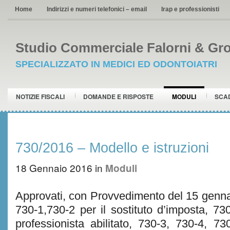
Home
Indirizzi e numeri telefonici – email
Irap e professionisti
Studio Commerciale Falorni & Gro
SPECIALIZZATO IN MEDICI ED ODONTOIATRI
NOTIZIE FISCALI
DOMANDE E RISPOSTE
MODULI
SCA
730/2016 – Modello e istruzioni
18 Gennaio 2016
in
Moduli
Approvati, con Provvedimento del 15 gennai
730-1,730-2 per il sostituto d’imposta, 73
professionista abilitato, 730-3, 730-4, 73