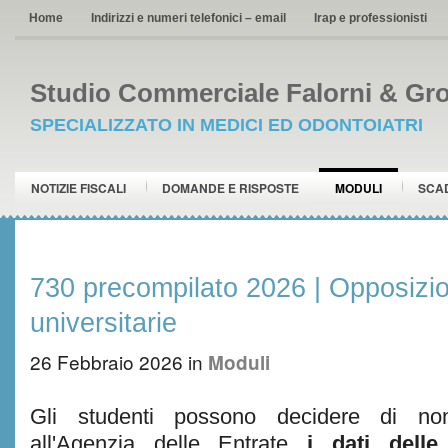
Home
Indirizzi e numeri telefonici – email
Irap e professionisti
Studio Commerciale Falorni & Gro
SPECIALIZZATO IN MEDICI ED ODONTOIATRI
NOTIZIE FISCALI
DOMANDE E RISPOSTE
MODULI
SCA
730 precompilato 2026 | Opposizi
universitarie
26 Febbraio 2026
in
Moduli
Gli studenti possono decidere di non
all'Agenzia delle Entrate
i dati delle 