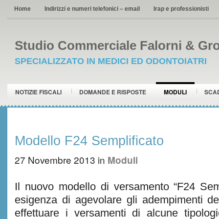
Home
Indirizzi e numeri telefonici – email
Irap e professionisti
Studio Commerciale Falorni & Gro
SPECIALIZZATO IN MEDICI ED ODONTOIATRI
NOTIZIE FISCALI
DOMANDE E RISPOSTE
MODULI
SCA
Modello F24 Semplificato
27 Novembre 2013
in
Moduli
Il nuovo modello di versamento “F24 Sempl
esigenza di agevolare gli adempimenti de
effettuare i versamenti di alcune tipolog