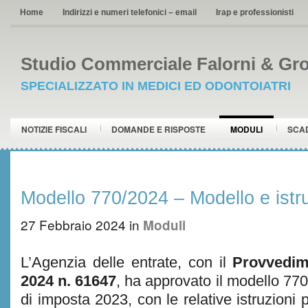
Home
Indirizzi e numeri telefonici – email
Irap e professionisti
Studio Commerciale Falorni & Gro
SPECIALIZZATO IN MEDICI ED ODONTOIATRI
NOTIZIE FISCALI
DOMANDE E RISPOSTE
MODULI
SCA
Modello 770/2024 – Modello e istru
27 Febbraio 2024
in
Moduli
L’Agenzia delle entrate, con il
Provvedime
2024 n. 61647
, ha approvato il modello 770
di imposta 2023, con le relative istruzioni 