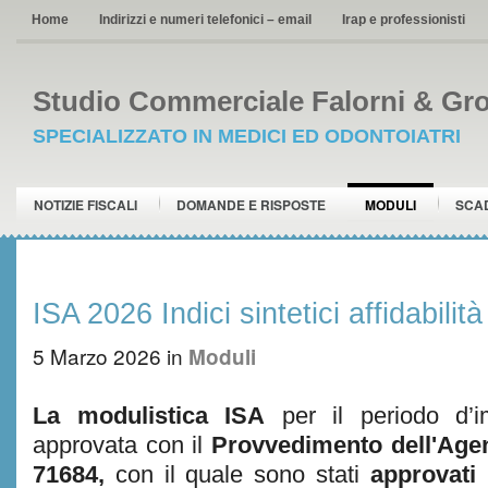
Home
Indirizzi e numeri telefonici – email
Irap e professionisti
Studio Commerciale Falorni & Gro
SPECIALIZZATO IN MEDICI ED ODONTOIATRI
NOTIZIE FISCALI
DOMANDE E RISPOSTE
MODULI
SCA
ISA 2026 Indici sintetici affidabilità
5 Marzo 2026
in
Moduli
La modulistica ISA
per il periodo d’
approvata con il
Provvedimento dell'Agen
71684,
con il quale sono stati
approvati 