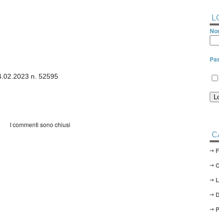
L
Nom
Pa
4.02.2023 n. 52595
I commenti sono chiusi
C
D
P