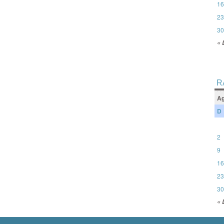
16
23
30
« 
R
Ag
D
2
9
16
23
30
« 