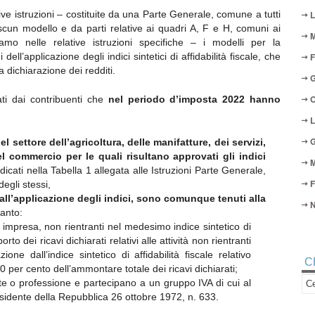
ive istruzioni – costituite da una Parte Generale, comune a tutti
L
ascun modello e da parti relative ai quadri A, F e H, comuni ai
M
mo nelle relative istruzioni specifiche – i modelli per la
 dell’applicazione degli indici sintetici di affidabilità fiscale, che
F
a dichiarazione dei redditi.
G
O
ti dai contribuenti che
nel periodo d’imposta 2022
hanno
L
G
l settore dell’agricoltura, delle manifatture, dei servizi,
del commercio per le quali risultano approvati gli indici
M
dicati nella Tabella 1 allegata alle Istruzioni Parte Generale,
F
degli stessi,
ll’applicazione degli indici, sono comunque tenuti alla
N
uanto:
i impresa, non rientranti nel medesimo indice sintetico di
porto dei ricavi dichiarati relativi alle attività non rientranti
one dall’indice sintetico di affidabilità fiscale relativo
C
 30 per cento dell’ammontare totale dei ricavi dichiarati;
rte o professione e partecipano a un gruppo IVA di cui al
esidente della Repubblica 26 ottobre 1972, n. 633.