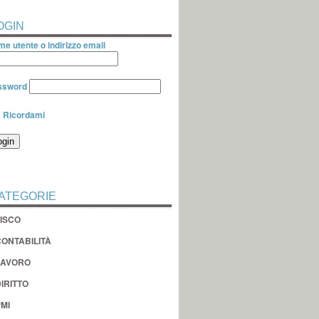
OGIN
e utente o indirizzo email
ssword
Ricordami
ATEGORIE
FISCO
CONTABILITÀ
LAVORO
IRITTO
MI