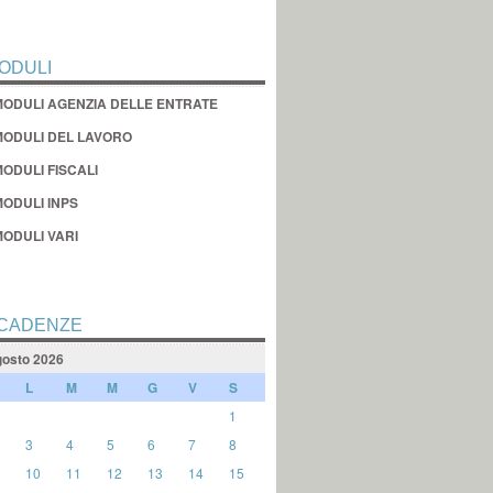
ODULI
MODULI AGENZIA DELLE ENTRATE
MODULI DEL LAVORO
ODULI FISCALI
MODULI INPS
MODULI VARI
CADENZE
osto 2026
L
M
M
G
V
S
1
3
4
5
6
7
8
10
11
12
13
14
15