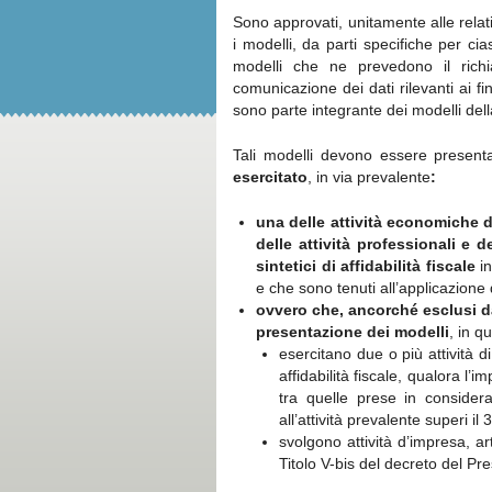
Sono approvati, unitamente alle relat
i modelli, da parti specifiche per ci
modelli che ne prevedono il richia
comunicazione dei dati rilevanti ai fini
sono parte integrante dei modelli dell
Tali modelli devono essere presenta
esercitato
, in via prevalente
:
una delle attività economiche de
delle attività professionali e 
sintetici di affidabilità fiscale
in
e che sono tenuti all’applicazione 
ovvero che, ancorché esclusi da
presentazione dei modelli
, in q
esercitano due o più attività d
affidabilità fiscale, qualora l’im
tra quelle prese in considerazi
all’attività prevalente superi il
svolgono attività d’impresa, a
Titolo V-bis del decreto del Pr