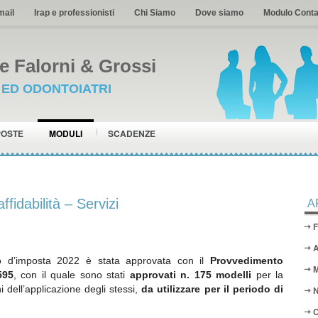
mail
Irap e professionisti
Chi Siamo
Dove siamo
Modulo Conta
 Falorni & Grossi
I ED ODONTOIATRI
POSTE
MODULI
SCADENZE
affidabilità – Servizi
A
F
A
o d’imposta 2022 è stata approvata con il
Provvedimento
M
595
, con il quale sono stati
approvati n. 175 modelli
per la
i dell’applicazione degli stessi,
da utilizzare per il periodo di
N
O