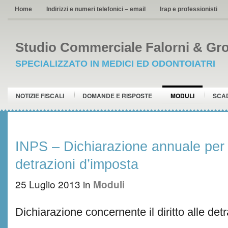
Home
Indirizzi e numeri telefonici – email
Irap e professionisti
Studio Commerciale Falorni & Gro
SPECIALIZZATO IN MEDICI ED ODONTOIATRI
NOTIZIE FISCALI
DOMANDE E RISPOSTE
MODULI
SCA
INPS – Dichiarazione annuale per il 
detrazioni d’imposta
25 Luglio 2013
in
Moduli
Dichiarazione concernente il diritto alle detr